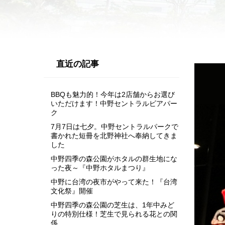
直近の記事
BBQも魅力的！今年は2店舗からお選び
いただけます！中野セントラルビアパー
ク
7月7日は七夕。中野セントラルパークで
書かれた短冊を北野神社へ奉納してきま
した
中野四季の森公園がホタルの群生地にな
った夜～『中野ホタルまつり』
中野に台湾の夜市がやって来た！『台湾
文化祭』開催
中野四季の森公園の芝生は、1年中みど
りの特別仕様！芝生で見られる花との関
係