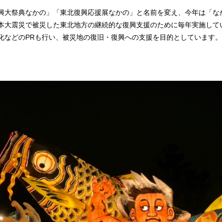
興大祭典なかの」「東北復興応援展なかの」と名前を変え、今年は「な
本大震災で被災した東北地方の継続的な復興支援のために毎年実施して
化などのPRも行い、被災地の復旧・復興への支援を目的としています。