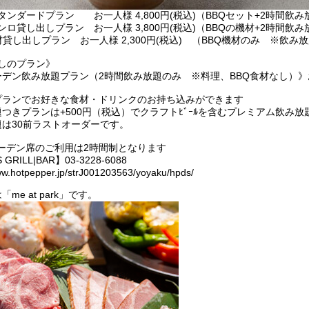
タンダードプラン お一人様 4,800円(税込)（BBQセット+2時間飲
ンロ貸し出しプラン お一人様 3,800円(税込)（BBQの機材+2時間飲
材貸し出しプラン お一人様 2,300円(税込) （BBQ機材のみ ※飲み
なしのプラン》
ーデン飲み放題プラン（2時間飲み放題のみ ※料理、BBQ食材なし）》お一人
プランでお好きな食材・ドリンクのお持ち込みができます
題つきプランは+500円（税込）でクラフトﾋﾞｰﾙを含むプレミアム飲み
題は30前ラストオーダーです。
ーデン席のご利用は2時間制となります
GRILL|BAR】03-3228-6088
ww.hotpepper.jp/strJ001203563/yoyaku/hpds/
me at park」です。