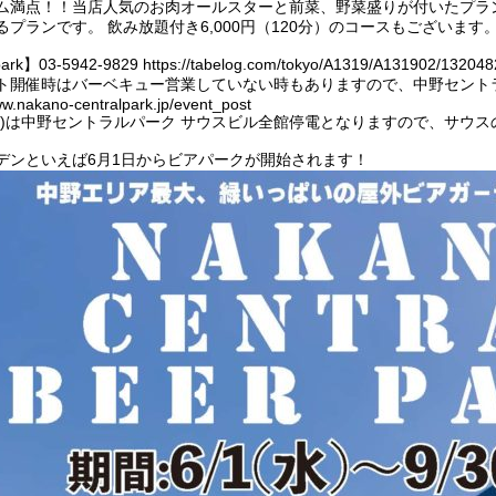
ム満点！！当店人気のお肉オールスターと前菜、野菜盛りが付いたプラン
るプランです。 飲み放題付き6,000円（120分）のコースもございます
park】03-5942-9829
https://tabelog.com/tokyo/A1319/A131902/132048
ト開催時はバーベキュー営業していない時もありますので、中野セント
ww.nakano-centralpark.jp/event_post
2(日)は中野セントラルパーク サウスビル全館停電となりますので、サウ
デンといえば6月1日からビアパークが開始されます！