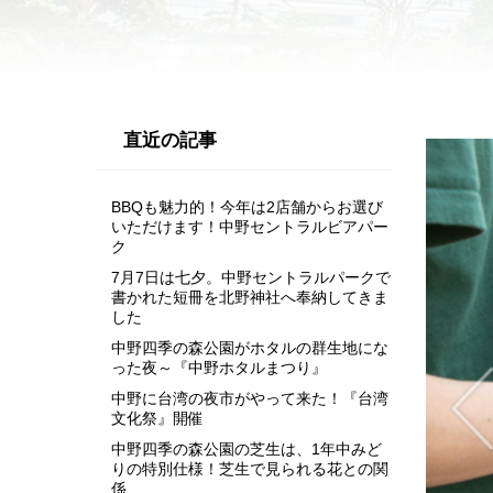
直近の記事
BBQも魅力的！今年は2店舗からお選び
いただけます！中野セントラルビアパー
ク
7月7日は七夕。中野セントラルパークで
書かれた短冊を北野神社へ奉納してきま
した
中野四季の森公園がホタルの群生地にな
った夜～『中野ホタルまつり』
中野に台湾の夜市がやって来た！『台湾
文化祭』開催
中野四季の森公園の芝生は、1年中みど
りの特別仕様！芝生で見られる花との関
係