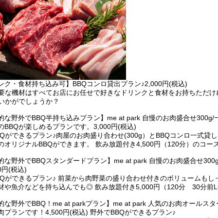
ク・食材持ち込み可】BBQコンロ貸出プラン♪2,000円(税込)
必要な機材はすべてお店にお任せで好きなドリンクと食材をお持ちただけ
がいかがでしょうか？
な野外でBBQ半持ち込みプラン】me at park 自慢のお肉盛合せ30
BBQが楽しめるプランです。3,000円(税込)
BQができるプラン♪肉屋のお肉盛り合わせ(300g）とBBQコンロ一式
のオリジナルBBQができます。 飲み放題付き4,500円（120分）のコ
な野外でBBQスタンダードプラン】me at park 自慢のお肉盛合せ
0円(税込)
BQができるプラン♪ 前菜から肉野菜の盛り合わせ付きのボリュームもし
材や魚介などを持ち込んでも◎ 飲み放題付き5,000円（120分 30分
な野外でBBQ！me at parkプラン】me at park 人気のお肉
プランです！4,500円(税込) 野外でBBQができるプラン♪