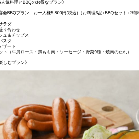
WS人気料理とBBQのお得なプラン》
会BBQプラン お一人様5,800円(税込)（お料理6品+BBQセット+2
サラダ
盛り合わせ
シュ＆チップス
パスタ
デザート
セット（牛肩ロース・鶏もも肉・ソーセージ・野菜9種・焼肉のたれ）
を楽しむプラン》