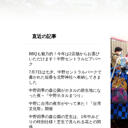
直近の記事
BBQも魅力的！今年は2店舗からお選び
いただけます！中野セントラルビアパー
ク
7月7日は七夕。中野セントラルパークで
書かれた短冊を北野神社へ奉納してきま
した
中野四季の森公園がホタルの群生地にな
った夜～『中野ホタルまつり』
中野に台湾の夜市がやって来た！『台湾
文化祭』開催
中野四季の森公園の芝生は、1年中みど
りの特別仕様！芝生で見られる花との関
係