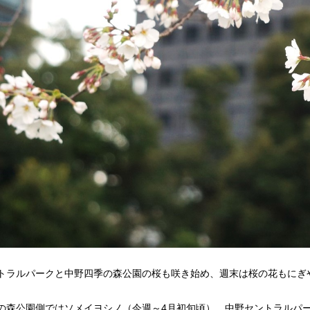
トラルパークと中野四季の森公園の桜も咲き始め、週末は桜の花もにぎ
の森公園側ではソメイヨシノ（今週～4月初旬頃）、中野セントラルパ