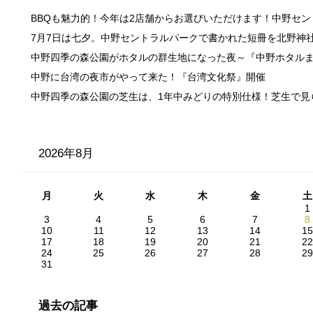
BBQも魅力的！今年は2店舗からお選びいただけます！中野セ
7月7日は七夕。中野セントラルパークで書かれた短冊を北野神
中野四季の森公園がホタルの群生地になった夜～『中野ホタル
中野に台湾の夜市がやって来た！『台湾文化祭』開催
中野四季の森公園の芝生は、1年中みどりの特別仕様！芝生で見
2026年8月
月
火
水
木
金
土
1
3
4
5
6
7
8
10
11
12
13
14
15
17
18
19
20
21
22
24
25
26
27
28
29
31
過去の記事