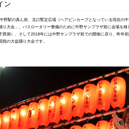
イン
年に中野駅の真ん前、北口暫定広場（ヘアピンカーブとなっている現在の
踊り大会」。バスロータリー整備のために中野サンプラザ前に会場を移し
干西側）、そして2018年には中野サンプラザ前での開催に戻り、昨年
屈指の大盆踊り大会です。