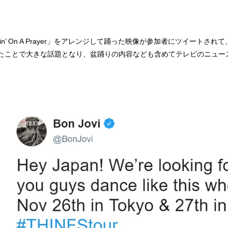
vin’ On A Prayer」をアレンジして踊った映像が参加者にツイー
たことで大きな話題となり、盆踊りの内容なども含めてテレビのニュー