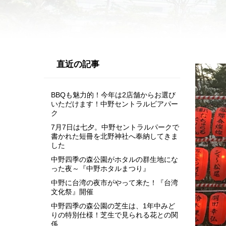
直近の記事
BBQも魅力的！今年は2店舗からお選び
いただけます！中野セントラルビアパー
ク
7月7日は七夕。中野セントラルパークで
書かれた短冊を北野神社へ奉納してきま
した
中野四季の森公園がホタルの群生地にな
った夜～『中野ホタルまつり』
中野に台湾の夜市がやって来た！『台湾
文化祭』開催
中野四季の森公園の芝生は、1年中みど
りの特別仕様！芝生で見られる花との関
係