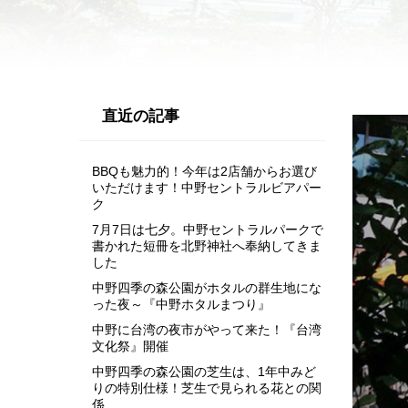
直近の記事
BBQも魅力的！今年は2店舗からお選び
いただけます！中野セントラルビアパー
ク
7月7日は七夕。中野セントラルパークで
書かれた短冊を北野神社へ奉納してきま
した
中野四季の森公園がホタルの群生地にな
った夜～『中野ホタルまつり』
中野に台湾の夜市がやって来た！『台湾
文化祭』開催
中野四季の森公園の芝生は、1年中みど
りの特別仕様！芝生で見られる花との関
係