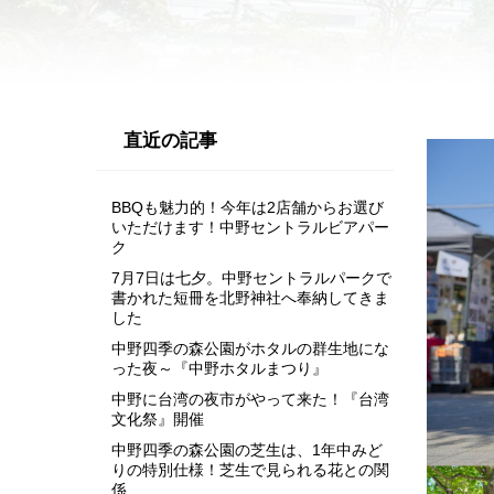
直近の記事
BBQも魅力的！今年は2店舗からお選び
いただけます！中野セントラルビアパー
ク
7月7日は七夕。中野セントラルパークで
書かれた短冊を北野神社へ奉納してきま
した
中野四季の森公園がホタルの群生地にな
った夜～『中野ホタルまつり』
中野に台湾の夜市がやって来た！『台湾
文化祭』開催
中野四季の森公園の芝生は、1年中みど
りの特別仕様！芝生で見られる花との関
係