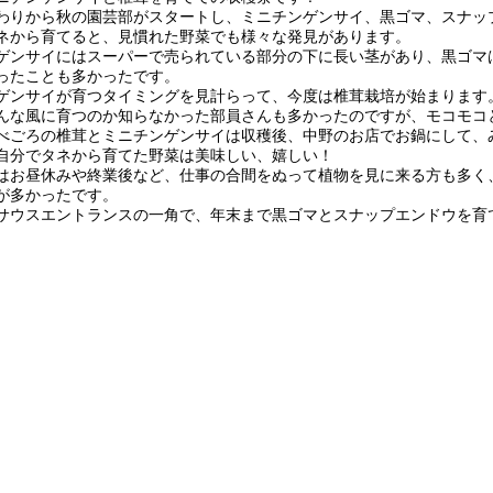
わりから秋の園芸部がスタートし、ミニチンゲンサイ、黒ゴマ、スナッ
ネから育てると、見慣れた野菜でも様々な発見があります。
ゲンサイにはスーパーで売られている部分の下に長い茎があり、黒ゴマ
ったことも多かったです。
ゲンサイが育つタイミングを見計らって、今度は椎茸栽培が始まります
んな風に育つのか知らなかった部員さんも多かったのですが、モコモコ
べごろの椎茸とミニチンゲンサイは収穫後、中野のお店でお鍋にして、
自分でタネから育てた野菜は美味しい、嬉しい！
はお昼休みや終業後など、仕事の合間をぬって植物を見に来る方も多く
が多かったです。
サウスエントランスの一角で、年末まで黒ゴマとスナップエンドウを育