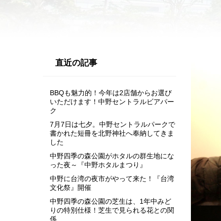
直近の記事
BBQも魅力的！今年は2店舗からお選び
いただけます！中野セントラルビアパー
ク
7月7日は七夕。中野セントラルパークで
書かれた短冊を北野神社へ奉納してきま
した
中野四季の森公園がホタルの群生地にな
った夜～『中野ホタルまつり』
中野に台湾の夜市がやって来た！『台湾
文化祭』開催
中野四季の森公園の芝生は、1年中みど
りの特別仕様！芝生で見られる花との関
係