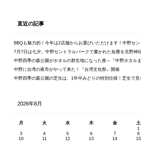
直近の記事
BBQも魅力的！今年は2店舗からお選びいただけます！中野セ
7月7日は七夕。中野セントラルパークで書かれた短冊を北野神
中野四季の森公園がホタルの群生地になった夜～『中野ホタル
中野に台湾の夜市がやって来た！『台湾文化祭』開催
中野四季の森公園の芝生は、1年中みどりの特別仕様！芝生で見
2026年8月
月
火
水
木
金
土
1
3
4
5
6
7
8
10
11
12
13
14
15