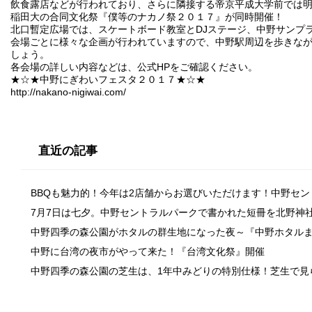
飲食露店などが行われており、さらに隣接する帝京平成大学前では
稲田大の合同文化祭『僕等のナカノ祭２０１７』が同時開催！
北口暫定広場では、スケートボード教室とDJステージ、中野サンプ
会場ごとに様々な企画が行われていますので、中野駅周辺を歩きな
しょう。
各会場の詳しい内容などは、公式HPをご確認ください。
★☆★中野にぎわいフェスタ２０１７★☆★
http://nakano-nigiwai.com/
直近の記事
BBQも魅力的！今年は2店舗からお選びいただけます！中野セ
7月7日は七夕。中野セントラルパークで書かれた短冊を北野神
中野四季の森公園がホタルの群生地になった夜～『中野ホタル
中野に台湾の夜市がやって来た！『台湾文化祭』開催
中野四季の森公園の芝生は、1年中みどりの特別仕様！芝生で見