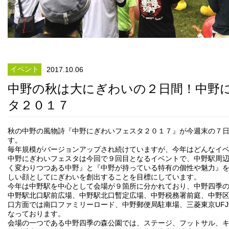
イベント
2017.10.06
中野の秋は大にぎわいの２日間！中野
タ２０１７
秋の中野の風物詩『中野にぎわいフェスタ２０１７』が今週末の７日(
す。
毎年規模がバージョンアップされ続けていますが、今年はどんなイ
中野にぎわいフェスタは今回で９回目となるイベントで、中野駅周
く変わりつつある中野』と『中野が持っている特有の個性や魅力』
しい顔としてにぎわいを創出することを目標にしています。
今年は中野駅を中心として会場が９箇所に分かれており、中野四季
中野駅北口駅前広場、中野駅北口暫定広場、中野税務署前庭、中野
口方面では南口ファミリーロード、中野郵便局駐車場、三菱東京UF
なっております。
会場の一つである中野四季の森公園では、ステージ、フットサル、