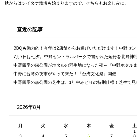
秋からはシイタケ栽培も始まりますので、そちらもお楽しみに。
直近の記事
BBQも魅力的！今年は2店舗からお選びいただけます！中野セ
7月7日は七夕。中野セントラルパークで書かれた短冊を北野神
中野四季の森公園がホタルの群生地になった夜～『中野ホタル
中野に台湾の夜市がやって来た！『台湾文化祭』開催
中野四季の森公園の芝生は、1年中みどりの特別仕様！芝生で見
2026年8月
月
火
水
木
金
土
1
3
4
5
6
7
8