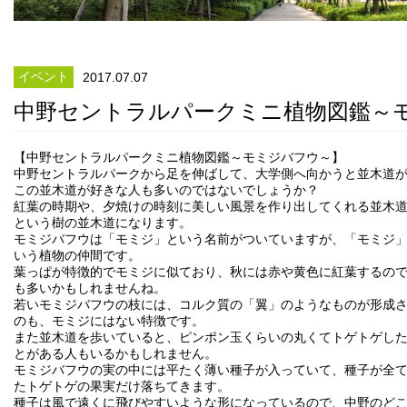
イベント
2017.07.07
中野セントラルパークミニ植物図鑑～
【中野セントラルパークミニ植物図鑑～モミジバフウ～】
中野セントラルパークから足を伸ばして、大学側へ向かうと並木道
この並木道が好きな人も多いのではないでしょうか？
紅葉の時期や、夕焼けの時刻に美しい風景を作り出してくれる並木
という樹の並木道になります。
モミジバフウは「モミジ」という名前がついていますが、「モミジ
いう植物の仲間です。
葉っぱが特徴的でモミジに似ており、秋には赤や黄色に紅葉するの
も多いかもしれませんね。
若いモミジバフウの枝には、コルク質の「翼」のようなものが形成
のも、モミジにはない特徴です。
また並木道を歩いていると、ピンポン玉くらいの丸くてトゲトゲし
とがある人もいるかもしれません。
モミジバフウの実の中には平たく薄い種子が入っていて、種子が全
たトゲトゲの果実だけ落ちてきます。
種子は風で遠くに飛びやすいような形になっているので、中野のど