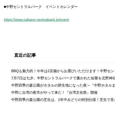
■中野セントラルパーク イベントカレンダー
https://www.nakano-centralpark.jp/event
直近の記事
BBQも魅力的！今年は2店舗からお選びいただけます！中野セ
7月7日は七夕。中野セントラルパークで書かれた短冊を北野神
中野四季の森公園がホタルの群生地になった夜～『中野ホタル
中野に台湾の夜市がやって来た！『台湾文化祭』開催
中野四季の森公園の芝生は、1年中みどりの特別仕様！芝生で見