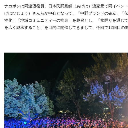
ナカボンは同連盟役員、日本民踊鳳蝶（あげは）流家元で同イベン
げはびじょう）さんらが中心となって、「中野ブランドの確立」「
性化」「地域コミュニティーの推進」を趣旨とし、「盆踊りを通じ
を広く継承すること」を目的に開催してきまして、今回で12回目の