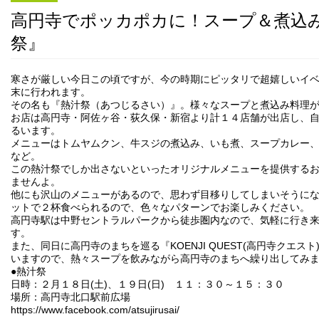
高円寺でポッカポカに！スープ＆煮込
祭』
寒さが厳しい今日この頃ですが、今の時期にピッタリで超嬉しいイ
末に行われます。
その名も『熱汁祭（あつじるさい）』。様々なスープと煮込み料理
お店は高円寺・阿佐ヶ谷・荻久保・新宿より計１４店舗が出店し、
るいます。
メニューはトムヤムクン、牛スジの煮込み、いも煮、スープカレー
など。
この熱汁祭でしか出さないといったオリジナルメニューを提供する
ませんよ。
他にも沢山のメニューがあるので、思わず目移りしてしまいそうに
ットで２杯食べられるので、色々なパターンでお楽しみください。
高円寺駅は中野セントラルパークから徒歩圏内なので、気軽に行き
す。
また、同日に高円寺のまちを巡る『KOENJI QUEST(高円寺クエス
いますので、熱々スープを飲みながら高円寺のまちへ繰り出してみ
●熱汁祭
日時：２月１８日(土)、１９日(日) １１：３０～１５：３０
場所：高円寺北口駅前広場
https://www.facebook.com/atsujirusai/