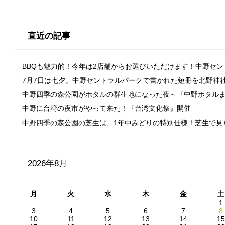
直近の記事
BBQも魅力的！今年は2店舗からお選びいただけます！中野セ
7月7日は七夕。中野セントラルパークで書かれた短冊を北野神
中野四季の森公園がホタルの群生地になった夜～『中野ホタル
中野に台湾の夜市がやって来た！『台湾文化祭』開催
中野四季の森公園の芝生は、1年中みどりの特別仕様！芝生で見
2026年8月
月
火
水
木
金
土
1
3
4
5
6
7
8
10
11
12
13
14
15