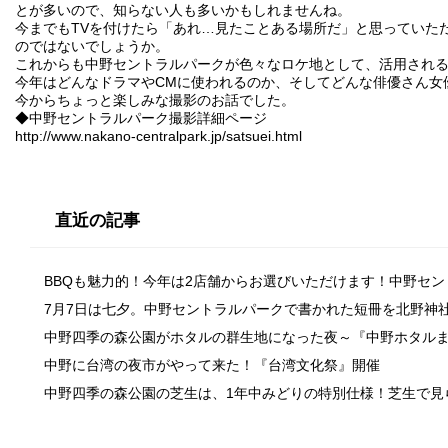
とが多いので、知らない人も多いかもしれませんね。
今までもTVを付けたら「あれ…見たことある場所だ」と思っていた
のではないでしょうか。
これからも中野セントラルパークが色々なロケ地として、活用され
今年はどんなドラマやCMに使われるのか、そしてどんな俳優さん女
今からちょっと楽しみな撮影のお話でした。
◆中野セントラルパーク撮影詳細ページ
http://www.nakano-centralpark.jp/satsuei.html
直近の記事
BBQも魅力的！今年は2店舗からお選びいただけます！中野セ
7月7日は七夕。中野セントラルパークで書かれた短冊を北野神
中野四季の森公園がホタルの群生地になった夜～『中野ホタル
中野に台湾の夜市がやって来た！『台湾文化祭』開催
中野四季の森公園の芝生は、1年中みどりの特別仕様！芝生で見