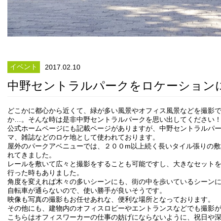
イベント
2017.02.10
中野セントラルパークをロケーション
どこかに都心から近くて、緑が多い風景やオフィス風景などを撮影
か…。そんな時は是非中野セントラルパークを思い出してください
公式ホームページにも記載ページがありますが、中野セントラルパー
マ、雑誌などのロケ地として使われております。
屋外のパークアベニューでは、２００m以上続く長いタイル張りの敷
れてきました。
レールを敷いて広々と撮影をすることも可能ですし、大きなセット
行った時もありました。
角度を変えれば木々の多いシーンにも、街の中を歩いているシーン
自転車が通らないので、使い勝手が良いそうです。
映像も写真の撮影もお任せあれな、便利な場所となっております。
その他にも、建物内のオフィスロビーやエントランスなどでも撮影
こちらはオフィスワーカーの仕事の妨げにならないように、祝日や