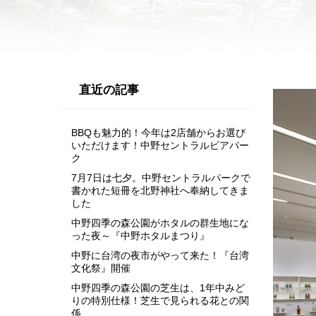
直近の記事
BBQも魅力的！今年は2店舗からお選び
いただけます！中野セントラルビアパー
ク
7月7日は七夕。中野セントラルパークで
書かれた短冊を北野神社へ奉納してきま
した
中野四季の森公園がホタルの群生地にな
った夜～『中野ホタルまつり』
中野に台湾の夜市がやって来た！『台湾
文化祭』開催
中野四季の森公園の芝生は、1年中みど
りの特別仕様！芝生で見られる花との関
係