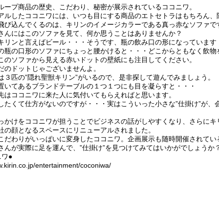
ループ商品の歴史、こだわり、秘密が展示されているココニワ。
アルしたココニワには、いつも目にする商品のエトセトラはもちろん、
飛び込んでくるのは、キリンのイメージカラーである真っ赤なソファで
さんにはこのソファを見て、何か思うことはありませんか？
キリンと言えばビール・・・そうです、瓶の飲み口の形になっています
の瓶の口形のソファにちょっと腰かけると・・・どこからともなく飲物
このソファから見える赤いドットの壁紙にも注目してください。
だのドットじゃございませんよ。
は３匹の”隠れ聖獣キリン”がいるので、是非探して遊んでみましょう。
置いてあるブランドテーブルの１つ１つにも目を凝らすと・・・
先はココニワに来た人に気付いてもらえればと思います。
したくて仕方がないのですが・・・実はこういった小さな”仕掛け”が、
っかけをココニワが担うことでビジネスの話がしやすくなり、さらにキ
社の顔となるスペースにリニューアルされました。
こだわりがいっぱいに変身したココニワ。企画展示も随時開催されてい
さんが実際に足を運んで、”仕掛け”を見つけてみてはいかがでしょうか
ワ●
w.kirin.co.jp/entertainment/coconiwa/