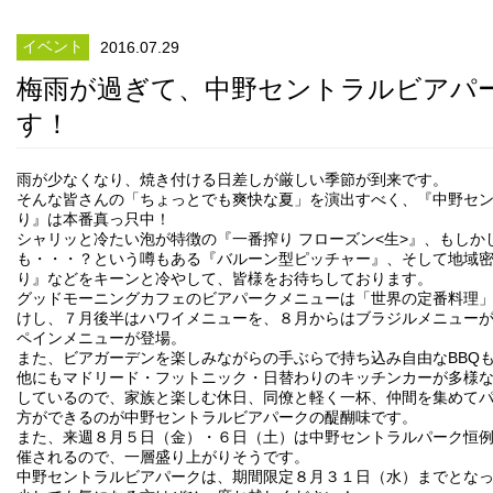
イベント
2016.07.29
梅雨が過ぎて、中野セントラルビアパ
す！
雨が少なくなり、焼き付ける日差しが厳しい季節が到来です。
そんな皆さんの「ちょっとでも爽快な夏」を演出すべく、『中野セン
り』は本番真っ只中！
シャリッと冷たい泡が特徴の『一番搾り フローズン<生>』、もしか
も・・・？という噂もある『バルーン型ピッチャー』、そして地域密
り』などをキーンと冷やして、皆様をお待ちしております。
グッドモーニングカフェのビアパークメニューは「世界の定番料理
けし、７月後半はハワイメニューを、８月からはブラジルメニュー
ペインメニューが登場。
また、ビアガーデンを楽しみながらの手ぶらで持ち込み自由なBBQ
他にもマドリード・フットニック・日替わりのキッチンカーが多様
しているので、家族と楽しむ休日、同僚と軽く一杯、仲間を集めて
方ができるのが中野セントラルビアパークの醍醐味です。
また、来週８月５日（金）・６日（土）は中野セントラルパーク恒
催されるので、一層盛り上がりそうです。
中野セントラルビアパークは、期間限定８月３１日（水）までとな