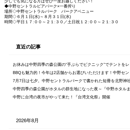
少しでも気になる方はぜひ一度お越しください！
◆中野セントラルビアパーク×一番搾り
場所◇中野セントラルパーク パークアベニュー
期間◇６月１日(水)～８月３１日(水)
時間◇平日１７:００～２１:３０／土日祝１２:００～２１:３０
直近の記事
お休みは中野四季の森公園の“手ぶらでピクニック”でテントを
BBQも魅力的！今年は2店舗からお選びいただけます！中野セ
7月7日は七夕。中野セントラルパークで書かれた短冊を北野神
中野四季の森公園がホタルの群生地になった夜～『中野ホタル
中野に台湾の夜市がやって来た！『台湾文化祭』開催
2026年8月