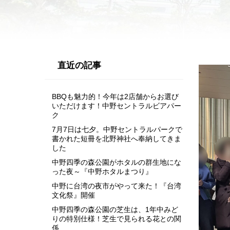
直近の記事
BBQも魅力的！今年は2店舗からお選び
いただけます！中野セントラルビアパー
ク
7月7日は七夕。中野セントラルパークで
書かれた短冊を北野神社へ奉納してきま
した
中野四季の森公園がホタルの群生地にな
った夜～『中野ホタルまつり』
中野に台湾の夜市がやって来た！『台湾
文化祭』開催
中野四季の森公園の芝生は、1年中みど
りの特別仕様！芝生で見られる花との関
係