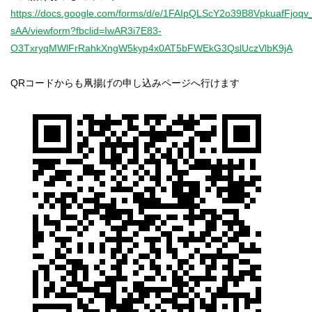
https://docs.google.com/forms/d/e/1FAIpQLScY2o39B8VpkuafFjo
sAA/viewform?fbclid=IwAR3i7E83-
O3TxryqMWlFrRahkXngW5kyp4x0AT5bFWEkG3QslUczVlbK9jA