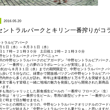
2016.05.20
セントラルパークとキリン一番搾りがコ
ントラルビアパーク
月１日（水）～８月３１日（水）
日１７時～２１時３０分 土日祝１２時～２１時３０分
野セントラルパーク パークアベニュー
評の中野セントラルパークのビアガーデン『中野セントラルビアパーク
リン「一番搾り」との夢のコラボレーションが実現しました。
(水)から８月３１日（水）までの期間限定で、中野セントラルパーク 
ら歩いて５分なのに、緑豊かで開放感バツグンの中野セントラルビアパ
野内外から多くの人が訪れ、昨年は来場者数が１万６千人を突破する人
東京で暮らす皆様と一緒に地域の魅力を発掘しながら開発された新商品
います。
年も泡がシャリッとした新食感生ビールの「一番搾り フローズン〈生
今年は「キリン一番搾り生ビール」専用の新型ピッチャー「一番搾りバ
注ぐ時まで目が離せません！
ビールとの相性ピッタリの、中野セントラルパークオリジナルのフード
ガーデンが始まると「中野セントラルパークも夏だなぁ」と思いますが