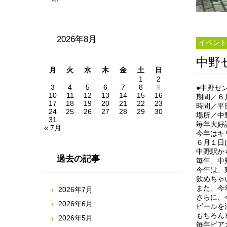
2026年8月
イベント
中野
月
火
水
木
金
土
日
1
2
3
4
5
6
7
8
9
●中野セ
10
11
12
13
14
15
16
期間／６
17
18
19
20
21
22
23
時間／平
24
25
26
27
28
29
30
場所／中
31
毎年大好
« 7月
今年はキ
６月１日
中野駅か
過去の記事
毎年、中
今年は、
飲めちゃ
また、今
2026年7月
さらに、
2026年6月
ビールを
もちろん
2026年5月
毎年ビア