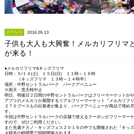
イベント
2016.05.13
子供も大人も大興奮！メルカリフリマ
が来る！
●メルカリフリマ&キッズフリマ
日時：５/１４(土)、１５日(日) １１時～１６時
（キッズフリマ １３時～１４時半）
場所：中野セントラルパーク パークアベニュー
※雨天・荒天時中止
明日、明後日２日間の中野セントラルパークはフリーマーケットが
アプリのメルカリが展開するリアルフリーマーケット『メルカリフ
２７０ブースもの出展者が集まり、パークアベニューが商品で埋め
す。
今回は中野セントラルパークの店舗で使えるクーポンがフリーマー
すので、ぜひご利用ください。
また先週ナカノ・キッズフェス２０１６の中でも開催された『キッ
４時半の時間帯で同時開催されます。