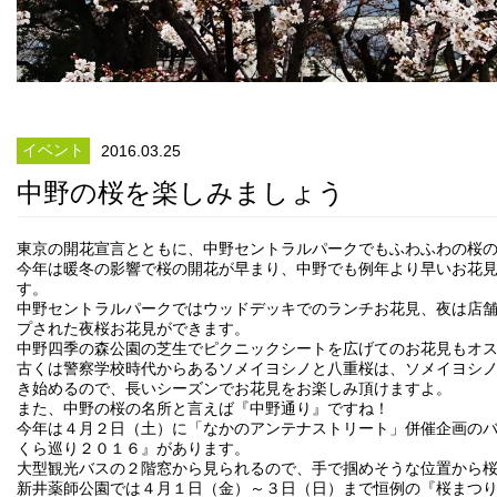
イベント
2016.03.25
中野の桜を楽しみましょう
東京の開花宣言とともに、中野セントラルパークでもふわふわの桜
今年は暖冬の影響で桜の開花が早まり、中野でも例年より早いお花
す。
中野セントラルパークではウッドデッキでのランチお花見、夜は店
プされた夜桜お花見ができます。
中野四季の森公園の芝生でピクニックシートを広げてのお花見もオ
古くは警察学校時代からあるソメイヨシノと八重桜は、ソメイヨシ
き始めるので、長いシーズンでお花見をお楽しみ頂けますよ。
また、中野の桜の名所と言えば『中野通り』ですね！
今年は４月２日（土）に「なかのアンテナストリート」併催企画の
くら巡り２０１６』があります。
大型観光バスの２階窓から見られるので、手で掴めそうな位置から
新井薬師公園では４月１日（金）～３日（日）まで恒例の『桜まつ