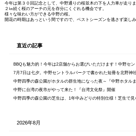
今年は第３０回記念として、中野通りの桜並木の下を人力車が走り
２㎞続く桜のアーチの元を存分にくぐれる機会です。
様々な味わい方ができる中野の桜。
開花の時期はあっという間ですので、ベストシーズンを逃さず楽し
直近の記事
BBQも魅力的！今年は2店舗からお選びいただけます！中野セ
7月7日は七夕。中野セントラルパークで書かれた短冊を北野神
中野四季の森公園がホタルの群生地になった夜～『中野ホタル
中野に台湾の夜市がやって来た！『台湾文化祭』開催
中野四季の森公園の芝生は、1年中みどりの特別仕様！芝生で見
2026年8月