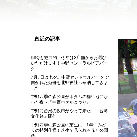
直近の記事
BBQも魅力的！今年は2店舗からお選び
いただけます！中野セントラルビアパー
ク
7月7日は七夕。中野セントラルパークで
書かれた短冊を北野神社へ奉納してきま
した
中野四季の森公園がホタルの群生地にな
った夜～『中野ホタルまつり』
中野に台湾の夜市がやって来た！『台湾
文化祭』開催
中野四季の森公園の芝生は、1年中みど
りの特別仕様！芝生で見られる花との関
係