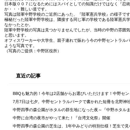
日本版００７になるためにはスパイとしての知識だけではなく『忍
か・・・難しい道です。
写真は陸軍中野学校のご近所にあった、『陸軍憲兵学校』の様子で
極秘だった陸軍中野学校は、隣接する同じ軍の学校である陸軍憲兵
なかったとか。
陸軍中野学校の写真は見つかりませんでしたが、当時の中野の雰囲
と思います。
オフィスワーカーや大学生、親子連れで賑わう今の中野セントラル
ような写真です。
（写真のご提供：中野区役所）
直近の記事
BBQも魅力的！今年は2店舗からお選びいただけます！中野セ
7月7日は七夕。中野セントラルパークで書かれた短冊を北野神
中野四季の森公園がホタルの群生地になった夜～『中野ホタル
中野に台湾の夜市がやって来た！『台湾文化祭』開催
中野四季の森公園の芝生は、1年中みどりの特別仕様！芝生で見