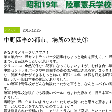
イベント
2015.12.25
中野四季の都市、場所の歴史①
みなさまメリークリスマス！
年末年始の中野セントラルパーク記事はちょっと趣向を変えて、中
まつわる昔話をしたいと思います。
クリスマスに全然関係ない記事になってしまいますが、お付き合い
中野セントラルパークや中野四季の森公園が建設される前、２００
り、警察大学校ができるもっと前の、昭和１４年～終戦を迎える昭
校』という旧日本軍の施設がありました。
この陸軍中野学校がどんな施設だったかと言うと、なんとスパイの
す。
陸軍中野学校は現在でも秘密のベールに包まれた存在で、旧日本軍
きました。
当時は中野に００７のようなスパイたちが大勢いたと思うと驚きま
で、どんなことを学んでいたのでしょうか？
最近発見された資料の中に、カリキュラムには『忍術』といったも