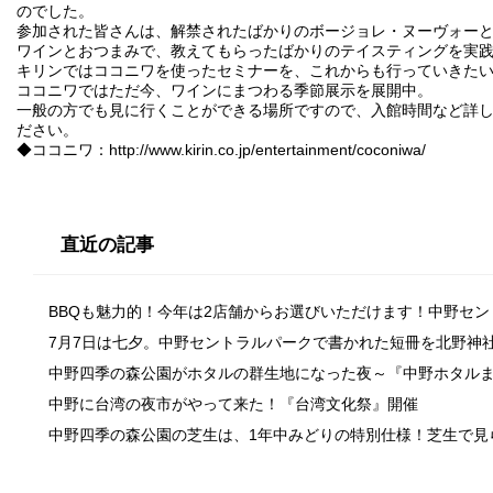
のでした。
参加された皆さんは、解禁されたばかりのボージョレ・ヌーヴォー
ワインとおつまみで、教えてもらったばかりのテイスティングを実
キリンではココニワを使ったセミナーを、これからも行っていきた
ココニワではただ今、ワインにまつわる季節展示を展開中。
一般の方でも見に行くことができる場所ですので、入館時間など詳し
ださい。
◆ココニワ：
http://www.kirin.co.jp/entertainment/coconiwa/
直近の記事
BBQも魅力的！今年は2店舗からお選びいただけます！中野セ
7月7日は七夕。中野セントラルパークで書かれた短冊を北野神
中野四季の森公園がホタルの群生地になった夜～『中野ホタル
中野に台湾の夜市がやって来た！『台湾文化祭』開催
中野四季の森公園の芝生は、1年中みどりの特別仕様！芝生で見