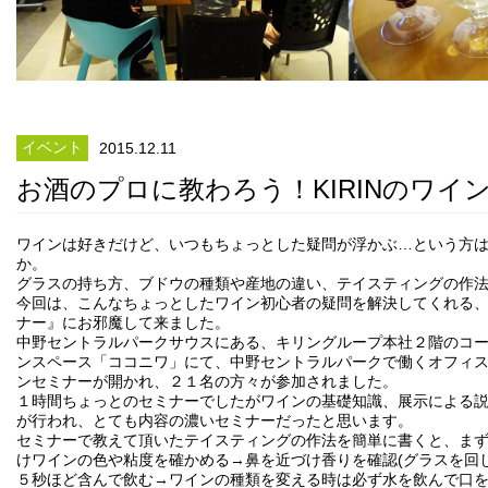
イベント
2015.12.11
お酒のプロに教わろう！KIRINのワイ
ワインは好きだけど、いつもちょっとした疑問が浮かぶ…という方
か。
グラスの持ち方、ブドウの種類や産地の違い、テイスティングの作
今回は、こんなちょっとしたワイン初心者の疑問を解決してくれる
ナー』にお邪魔して来ました。
中野セントラルパークサウスにある、キリングループ本社２階のコ
ンスペース「ココニワ」にて、中野セントラルパークで働くオフィ
ンセミナーが開かれ、２１名の方々が参加されました。
１時間ちょっとのセミナーでしたがワインの基礎知識、展示による
が行われ、とても内容の濃いセミナーだったと思います。
セミナーで教えて頂いたテイスティングの作法を簡単に書くと、ま
けワインの色や粘度を確かめる→鼻を近づけ香りを確認(グラスを回
５秒ほど含んで飲む→ワインの種類を変える時は必ず水を飲んで口