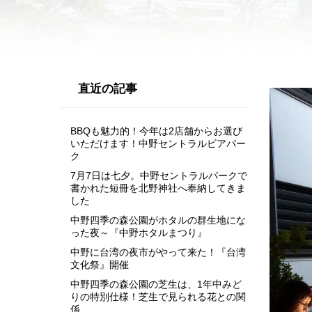
直近の記事
BBQも魅力的！今年は2店舗からお選び
いただけます！中野セントラルビアパー
ク
7月7日は七夕。中野セントラルパークで
書かれた短冊を北野神社へ奉納してきま
した
中野四季の森公園がホタルの群生地にな
った夜～『中野ホタルまつり』
中野に台湾の夜市がやって来た！『台湾
文化祭』開催
中野四季の森公園の芝生は、1年中みど
りの特別仕様！芝生で見られる花との関
係