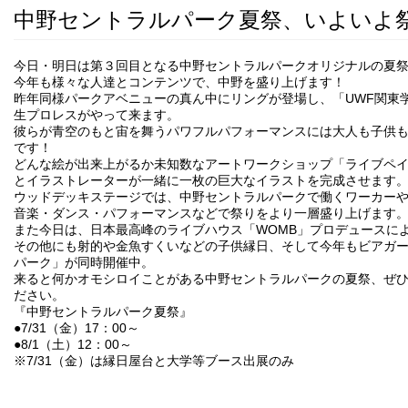
中野セントラルパーク夏祭、いよいよ
今日・明日は第３回目となる中野セントラルパークオリジナルの夏
今年も様々な人達とコンテンツで、中野を盛り上げます！
昨年同様パークアベニューの真ん中にリングが登場し、「UWF関東
生プロレスがやって来ます。
彼らが青空のもと宙を舞うパワフルパフォーマンスには大人も子供
です！
どんな絵が出来上がるか未知数なアートワークショップ「ライブペ
とイラストレーターが一緒に一枚の巨大なイラストを完成させます
ウッドデッキステージでは、中野セントラルパークで働くワーカー
音楽・ダンス・パフォーマンスなどで祭りをより一層盛り上げます
また今日は、日本最高峰のライブハウス「WOMB」プロデュースによ
その他にも射的や金魚すくいなどの子供縁日、そして今年もビアガ
パーク」が同時開催中。
来ると何かオモシロイことがある中野セントラルパークの夏祭、ぜ
ださい。
『中野セントラルパーク夏祭』
●7/31（金）17：00～
●8/1（土）12：00～
※7/31（金）は縁日屋台と大学等ブース出展のみ