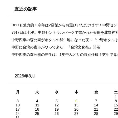
直近の記事
BBQも魅力的！今年は2店舗からお選びいただけます！中野セ
7月7日は七夕。中野セントラルパークで書かれた短冊を北野神
中野四季の森公園がホタルの群生地になった夜～『中野ホタル
中野に台湾の夜市がやって来た！『台湾文化祭』開催
中野四季の森公園の芝生は、1年中みどりの特別仕様！芝生で見
2026年8月
月
火
水
木
金
土
1
3
4
5
6
7
8
10
11
12
13
14
15
17
18
19
20
21
22
24
25
26
27
28
29
31