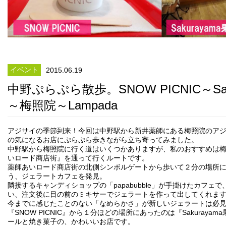
イベント
2015.06.19
中野ぷらぷら散歩。SNOW PICNIC～Sak
～梅照院～Lampada
アジサイの季節到来！今回は中野駅から新井薬師にある梅照院のア
の気になるお店にぷらぷら歩きながら立ち寄ってみました。
中野駅から梅照院に行く道はいくつかありますが、私のおすすめは
いロード商店街』を通って行くルートです。
薬師あいロード商店街の北側シンボルゲートから歩いて２分の場所に『SN
う、ジェラートカフェを発見。
隣接するキャンディショップの「papabubble」が手掛けたカフェ
い、注文後に目の前のミキサーでジェラートを作って出してくれま
今までに感じたことのない「なめらかさ」が新しいジェラートは必
『SNOW PICNIC』から１分ほどの場所にあったのは『Sakuraya
ールと焼き菓子の、かわいいお店です。