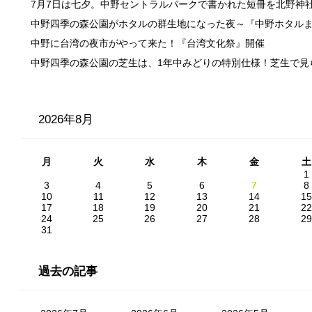
7月7日は七夕。中野セントラルパークで書かれた短冊を北野神
中野四季の森公園がホタルの群生地になった夜～『中野ホタル
中野に台湾の夜市がやって来た！『台湾文化祭』開催
中野四季の森公園の芝生は、1年中みどりの特別仕様！芝生で見
2026年8月
月
火
水
木
金
土
1
3
4
5
6
7
8
10
11
12
13
14
15
17
18
19
20
21
22
24
25
26
27
28
29
31
過去の記事