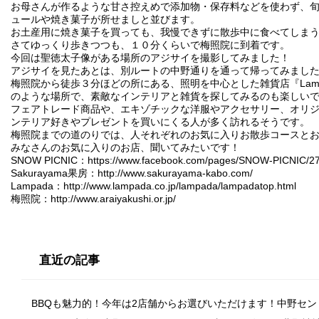
お母さんが作るような甘さ控えめで添加物・保存料などを使わず、
ュールや焼き菓子が所せましと並びます。
お土産用に焼き菓子を買っても、我慢できずに散歩中に食べてしま
さてゆっくり歩きつつも、１０分くらいで梅照院に到着です。
今回は聖徳太子像がある場所のアジサイを撮影してみました！
アジサイを見たあとは、別ルートの中野通りを通って帰ってみまし
梅照院から徒歩３分ほどの所にある、照明を中心とした雑貨店『Lam
のような場所で、素敵なインテリアと雑貨を探してみるのも楽しい
フェアトレード商品や、エキゾチックな洋服やアクセサリー、オリ
ンテリア好きやプレゼントを買いにくる人が多く訪れるそうです。
梅照院までの道のりでは、人それぞれのお気に入りお散歩コースと
みなさんのお気に入りのお店、聞いてみたいです！
SNOW PICNIC：
https://www.facebook.com/pages/SNOW-PICNIC/
Sakurayama果房：
http://www.sakurayama-kabo.com/
Lampada：
http://www.lampada.co.jp/lampada/lampadatop.html
梅照院：
http://www.araiyakushi.or.jp/
直近の記事
BBQも魅力的！今年は2店舗からお選びいただけます！中野セ