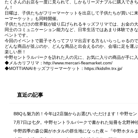
たくさんのお店を一度に見られて、しかもリーズナブルに購入でき
ん！
日曜は、子供たちがフリーマーケットを出店して子供たちが買いに来る『
ーマーケット』も同時開催。
子供たちだけの世界観が繰り広げられるキッズフリマでは、お金の
同士のコミュニケーション能力など、日常生活ではあまり体験でき
ベントです。
今回のイベントで親子そろってフリマ出店する方もいらっしゃるの
どんな商品が並ぶのか、どんな商品と出会えるのか、会場に足を運
楽しい所！
中野セントラルパークを訪れた人の元に、お気に入りの商品が手に
◆メルカリフリマ：
http://www.mercari-fleamarket.com/
◆MOTTIANAIキッズフリーマーケット：
https://kidsfm.trx.jp/
直近の記事
BBQも魅力的！今年は2店舗からお選びいただけます！中野セ
7月7日は七夕。中野セントラルパークで書かれた短冊を北野神
中野四季の森公園がホタルの群生地になった夜～『中野ホタル