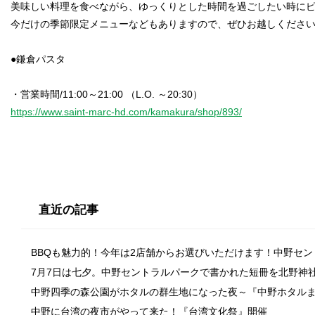
美味しい料理を食べながら、ゆっくりとした時間を過ごしたい時に
今だけの季節限定メニューなどもありますので、ぜひお越しくださ
●鎌倉パスタ
https://www.saint-marc-hd.com/kamakura/shop/893/
直近の記事
BBQも魅力的！今年は2店舗からお選びいただけます！中野セ
7月7日は七夕。中野セントラルパークで書かれた短冊を北野神
中野四季の森公園がホタルの群生地になった夜～『中野ホタル
中野に台湾の夜市がやって来た！『台湾文化祭』開催