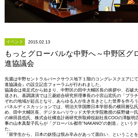
イベント
2015.02.13
もっとグローバルな中野へ～中野区グ
進協議会
先週は中野セントラルパークサウス地下１階のコングレスクエアに
進協議会』の設立記念フォーラムが行われました。
協議会は発足式から始まり、中野区の田中大輔区長の挨拶や、石破
送され、基調講演では三菱総合研究所理事長の小宮山宏氏の「プラ
ぞれの地域が起点となり、あらゆる人が生き生きとした世界を作ろ
パネルディスカッションでは、明治大学国際日本学部長の横田雅弘
め、田中大輔区長、デジタルハリウッド大学大学院教授の荻野健一
の林田昌也氏、株式会社構造計画研究所取締役副社長COOの澤飯明
事の山本真梨子氏らが「グローバル都市”NAKANO”の創造」という
た。
「留学生から、日本の妖怪は恨み辛みがあって面白い、ということ