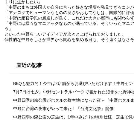
くりに生かしたい」
「中野のまちは外国人が自分に合った好きな場所を発見できるコン
「アナログでヒューマンなものの良さやおもてなしは、国際的に評
「中野は産官学民の風通しが良く、これだけ大きい都市にも関わら
「中野には様々なマニアックなものが眠っている、そういったマニ
う」
といった中野らしいアイディアが次々と上げられておりました。
個性的な中野らしさが世界から関心を集める日も、そう遠くはなさ
直近の記事
BBQも魅力的！今年は2店舗からお選びいただけます！中野セ
7月7日は七夕。中野セントラルパークで書かれた短冊を北野神
中野四季の森公園がホタルの群生地になった夜～『中野ホタル
中野に台湾の夜市がやって来た！『台湾文化祭』開催
中野四季の森公園の芝生は、1年中みどりの特別仕様！芝生で見