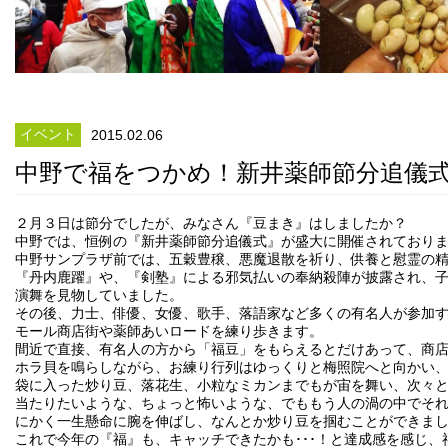
イベント
2015.02.06
中野で福をつかめ！新井薬師節分追儀
２月３日は節分でしたが、みなさん『豆まき』はしましたか？
中野では、恒例の『新井薬師節分追儀式』が盛大に開催されており
中野サンプラザ前では、五穀豊穣、悪魔退散を祈り、供養と慰霊の
『丹内鹿躍』や、『剣塾』による邪気払いの奉納殺陣が披露され、
演舞を見物していました。
その後、力士、俳優、女優、歌手、落語家など多くの有名人が参加
モール商店街や薬師あいロードを練り歩きます。
間近で直接、有名人の方から「福豆」をもらえるとだけあって、商
ホラ貝を鳴らしながら、お練り行列はゆっくりと梅照院へと向かい
袋に入った炒り豆、落花生、小粒なミカンまでもが宙を舞い、次々
当たりたいような、ちょっと怖いような、でももう人の渦の中でそれ
にかく一生懸命に腕を伸ばし、なんとか炒り豆を掴むことができま
これで今年の『福』も、キャッチできたかも･･･！と達成感を感じ、