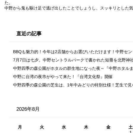
た。
中野から鬼も駆け足で逃げ出したことでしょうし、スッキリとした
直近の記事
BBQも魅力的！今年は2店舗からお選びいただけます！中野セ
7月7日は七夕。中野セントラルパークで書かれた短冊を北野神
中野四季の森公園がホタルの群生地になった夜～『中野ホタル
中野に台湾の夜市がやって来た！『台湾文化祭』開催
中野四季の森公園の芝生は、1年中みどりの特別仕様！芝生で見
2026年8月
月
火
水
木
金
土
1