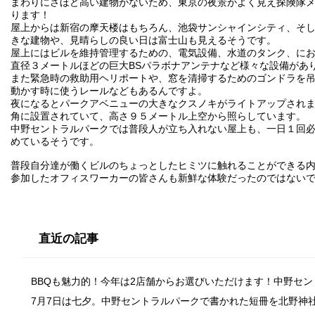
まわりにさほど高い建物がないため、東京の夜景がよく見え探険隊
ります！
屋上からは新宿の摩天楼はもちろん、池袋サンシャインシティ、そ
きな建物や、見晴らしの良い日は富士山も見えるそうです。
屋上にはビルを維持管理するための、電気設備、水道のタンク、に
直径３メートルほどの巨大BSパラボナアンテナなど様々な設備があ
また緊急時の救助用ヘリポートや、窓を清掃するためのゴンドラを
動かす時に使うレールなどもあるんですよ。
夜になるとパークアベニューの大きなクスノキがライトアップされ
角に設置されていて、高さ９５メートル上空から照らしています。
中野セントラルパークでは普段人が立ち入れない屋上も、一日１回
めているそうです。
普段自分達が働くビルのちょっとしたヒミツに触れることができる
参加したオフィスワーカーの皆さんも新鮮な体験だったのではない
直近の記事
BBQも魅力的！今年は2店舗からお選びいただけます！中野セ
7月7日は七夕。中野セントラルパークで書かれた短冊を北野神