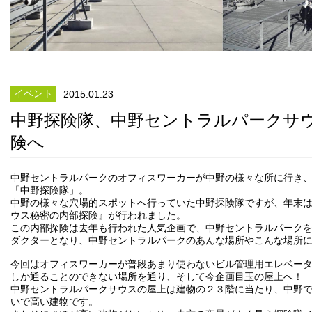
イベント
2015.01.23
中野探険隊、中野セントラルパークサ
険へ
中野セントラルパークのオフィスワーカーが中野の様々な所に行き
「中野探険隊」。
中野の様々な穴場的スポットへ行っていた中野探険隊ですが、年末
ウス秘密の内部探険』が行われました。
この内部探険は去年も行われた人気企画で、中野セントラルパーク
ダクターとなり、中野セントラルパークのあんな場所やこんな場所
今回はオフィスワーカーが普段あまり使わないビル管理用エレベー
しか通ることのできない場所を通り、そして今企画目玉の屋上へ！
中野セントラルパークサウスの屋上は建物の２３階に当たり、中野で
いで高い建物です。