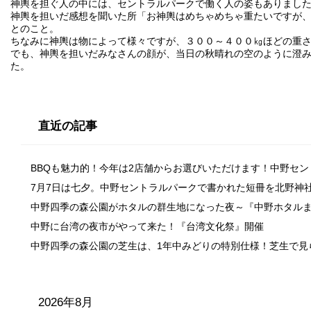
神輿を担ぐ人の中には、セントラルパークで働く人の姿もありまし
神輿を担いだ感想を聞いた所「お神輿はめちゃめちゃ重たいですが
とのこと。
ちなみに神輿は物によって様々ですが、３００～４００㎏ほどの重
でも、神輿を担いだみなさんの顔が、当日の秋晴れの空のように澄
た。
直近の記事
BBQも魅力的！今年は2店舗からお選びいただけます！中野セ
7月7日は七夕。中野セントラルパークで書かれた短冊を北野神
中野四季の森公園がホタルの群生地になった夜～『中野ホタル
中野に台湾の夜市がやって来た！『台湾文化祭』開催
中野四季の森公園の芝生は、1年中みどりの特別仕様！芝生で見
2026年8月