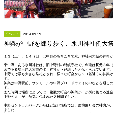
イベント
2014.09.19
神輿が中野を練り歩く、氷川神社例大
１３（土）、１４（日）は中野のあちこちで氷川神社例大祭の神輿
東中野にある氷川神社は、旧中野村の総鎮守社で、創建は長元３年
宮である埼玉県大宮市の氷川神社から勧請したと伝えられています
中野では最も大きな祭礼とされ、様々な町会から２０基近くの神輿
す。
神輿は中野駅前、サンモールや中野ブロードウェイの中などを通る
す。
また時間と場所によっては、複数の町会の神輿が一か所に集まる連
中野のまちが、熱気に包まれた２日間でした。
中野セントラルパークからほど近い場所では、囲桃園町会の神輿が
ました。