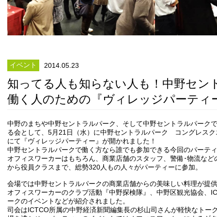
イベント
2014.05.23
知ってる人も知らない人も！中野セン
働く人のための『ヴィレッジパーティ
中野のまちや中野セントラルパーク、そして中野セントラルパーク
る会として、5月21日（水）に中野
セントラルパーク コングレスク
にて『ヴィレッジパーティー』が開かれまし
た！
中野セントラルパークで働く方なら誰でも参加できる今回のパーテ
オフィスワーカーはもちろん、商業店舗のスタッフ、警備･物流な
ど
から役員クラスまで、総勢320人
もの人々がパーティーに参加。
会場では中野セントラルパークの商業店舗からの美味しい料理が提
オフィスワーカーのクラブ活動『中野探検隊』、中野区観光協会、
I
ークのイベントなどが紹介されま
した。
司会はICTCO所属の中野経済新聞編集長の杉山司さんが軽快な
トー