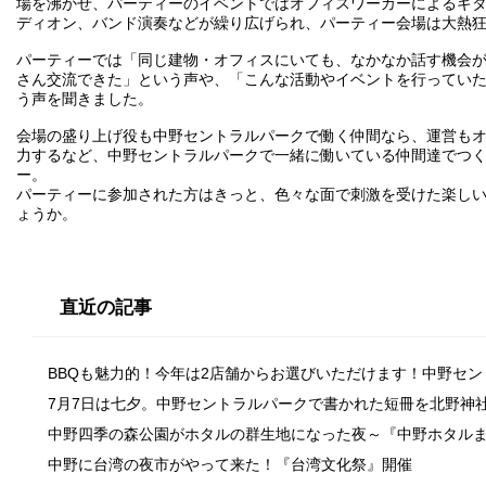
場を沸かせ、パーティーのイベン
トではオフィスワーカーによるギ
ディ
オン、バンド演奏などが繰り広げられ、パーティー会場は大熱
パーティーでは「同じ建物・オフィスにいても、なかなか話す機会
さん交流できた」という声や、「こん
な活動やイベントを行ってい
う声を聞
きました。
会場の盛り上げ役も中野セントラルパークで働く仲間なら、運営も
力するなど、中野セントラルパークで
一緒に働いている仲間達でつ
ー。
パーティーに参加された方はきっと、色々な面で刺激を受けた楽し
ょうか。
直近の記事
BBQも魅力的！今年は2店舗からお選びいただけます！中野セ
7月7日は七夕。中野セントラルパークで書かれた短冊を北野神
中野四季の森公園がホタルの群生地になった夜～『中野ホタル
中野に台湾の夜市がやって来た！『台湾文化祭』開催