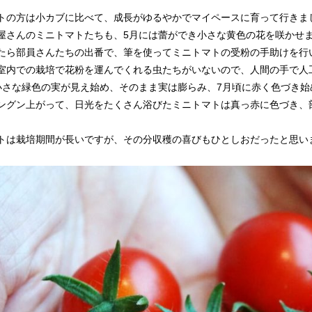
トの方は小カブに比べて、成長がゆるやかでマイペースに育って行きま
屋さんのミニトマトたちも、5月には蕾ができ小さな黄色の花を咲かせ
たら部員さんたちの出番で、筆を使ってミニトマトの受粉の手助けを行
室内での栽培で花粉を運んでくれる虫たちがいないので、人間の手で人
小さな緑色の実が見え始め、そのまま実は膨らみ、7月頃に赤く色づき始
ングン上がって、日光をたくさん浴びたミニトマトは真っ赤に色づき、
トは栽培期間が長いですが、その分収穫の喜びもひとしおだったと思い