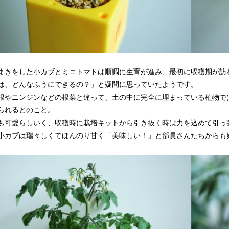
まきをした小カブとミニトマトは順調に生育が進み、最初に収穫期が訪
は、どんなふうにできるの？」と疑問に思っていたようです。
根やニンジンなどの根菜と違って、土の中に完全に埋まっている植物で
られるとのこと。
も可愛らしいく、収穫時に栽培キットから引き抜く時は力を込めて引っ
小カブは瑞々しくてほんのり甘く「美味しい！」と部員さんたちからも