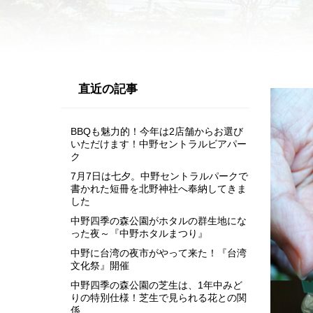
直近の記事
BBQも魅力的！今年は2店舗からお選び
いただけます！中野セントラルビアパー
ク
7月7日は七夕。中野セントラルパークで
書かれた短冊を北野神社へ奉納してきま
した
中野四季の森公園がホタルの群生地にな
った夜～『中野ホタルまつり』
中野に台湾の夜市がやって来た！『台湾
文化祭』開催
中野四季の森公園の芝生は、1年中みど
りの特別仕様！芝生で見られる花との関
係