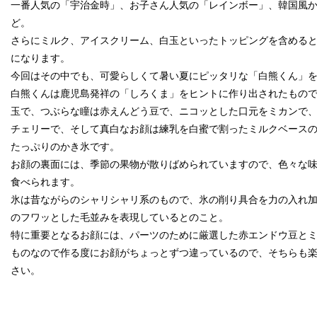
一番人気の「宇治金時」、お子さん人気の「レインボー」、韓国風
ど。
さらにミルク、アイスクリーム、白玉といったトッピングを含める
になります。
今回はその中でも、可愛らしくて暑い夏にピッタリな「白熊くん」
白熊くんは鹿児島発祥の「しろくま」をヒントに作り出されたもの
玉で、つぶらな瞳は赤えんどう豆で、ニコッとした口元をミカンで
チェリーで、そして真白なお顔は練乳を白蜜で割ったミルクベース
たっぷりのかき氷です。
お顔の裏面には、季節の果物が散りばめられていますので、色々な
食べられます。
氷は昔ながらのシャリシャリ系のもので、氷の削り具合を力の入れ
のフワッとした毛並みを表現しているとのこと。
特に重要となるお顔には、パーツのために厳選した赤エンドウ豆と
ものなので作る度にお顔がちょっとずつ違っているので、そちらも
さい。