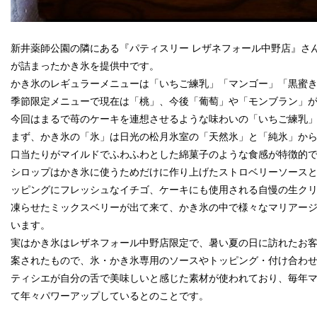
新井薬師公園の隣にある『パティスリー レザネフォール中野店』さ
が詰まったかき氷を提供中です。
かき氷のレギュラーメニューは「いちご練乳」「マンゴー」「黒蜜き
季節限定メニューで現在は「桃」、今後「葡萄」や「モンブラン」
今回はまるで苺のケーキを連想させるような味わいの「いちご練乳
まず、かき氷の「氷」は日光の松月氷室の「天然氷」と「純氷」か
口当たりがマイルドでふわふわとした綿菓子のような食感が特徴的
シロップはかき氷に使うためだけに作り上げたストロベリーソース
ッピングにフレッシュなイチゴ、ケーキにも使用される自慢の生ク
凍らせたミックスベリーが出て来て、かき氷の中で様々なマリアー
います。
実はかき氷はレザネフォール中野店限定で、暑い夏の日に訪れたお
案されたもので、氷・かき氷専用のソースやトッピング・付け合わ
ティシエが自分の舌で美味しいと感じた素材が使われており、毎年
て年々パワーアップしているとのことです。