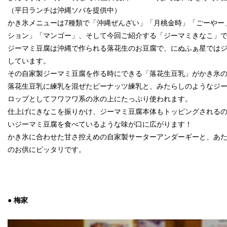
（平日ランチは沖縄ソバを提供中）
かき氷メニューは7種類で「沖縄ぜんざい」「月桃金時」「ごーやー
ション」「マンゴー」、そして今回ご紹介する「ジーマミきなこ」
ジーマミ豆腐は沖縄で作られる落花生のお豆腐で、にぬふぁ星では
しています。
その自家製ジーマミ豆腐を作る時にできる「落花生豆乳」がかき氷
落花生豆乳に練乳を混ぜたピーナッツ練乳と、みたらしのようなジ
ロップとしてフワフワ系の氷の上にたっぷり使われます。
仕上げにきなこを振りかけ、ジーマミ豆腐本体もトッピングされる
いジーマミ豆腐を食べているような味が口に広がります！
かき氷に合わせた甘さ控えめの自家製サーターアンダーギーと、あ
のお供にピッタリです。
● 梅家