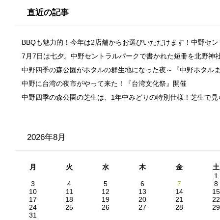
直近の記事
BBQも魅力的！今年は2店舗からお選びいただけます！中野セ
7月7日は七夕。中野セントラルパークで書かれた短冊を北野神
中野四季の森公園がホタルの群生地になった夜～『中野ホタル
中野に台湾の夜市がやって来た！『台湾文化祭』開催
中野四季の森公園の芝生は、1年中みどりの特別仕様！芝生で見
2026年8月
月
火
水
木
金
土
1
3
4
5
6
7
8
10
11
12
13
14
15
17
18
19
20
21
22
24
25
26
27
28
29
31