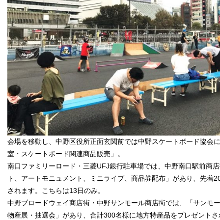
会場を移動し、中野区役所正面玄関前では中野スケートボード協会
室・スケートボード関連商品販売」。
南口ファミリーロード・三菱UFJ銀行駐車場では、中野南口駅前商
ト、アートモニュメント、ミニライブ、商品券配布」があり、先着200
されます。こちらは13日のみ。
中野ブロードウェイ商店街・中野サンモール商店街では、「サンモ
物産展・抽選会」があり、合計300名様に地方特産品をプレゼント