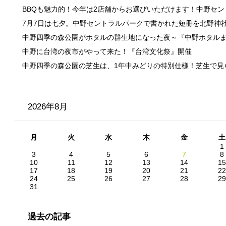
BBQも魅力的！今年は2店舗からお選びいただけます！中野セ
7月7日は七夕。中野セントラルパークで書かれた短冊を北野神
中野四季の森公園がホタルの群生地になった夜～『中野ホタル
中野に台湾の夜市がやって来た！『台湾文化祭』開催
中野四季の森公園の芝生は、1年中みどりの特別仕様！芝生で見
2026年8月
月
火
水
木
金
土
1
3
4
5
6
7
8
10
11
12
13
14
15
17
18
19
20
21
22
24
25
26
27
28
29
31
過去の記事