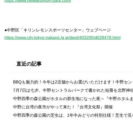
https://www.heiwanomori-park.com/
https://www.city.tokyo-nakano.lg.jp/dept/403200/d028478.html
直近の記事
BBQも魅力的！今年は2店舗からお選びいただけます！中野セ
7月7日は七夕。中野セントラルパークで書かれた短冊を北野神
中野四季の森公園がホタルの群生地になった夜～『中野ホタル
中野に台湾の夜市がやって来た！『台湾文化祭』開催
中野四季の森公園の芝生は、1年中みどりの特別仕様！芝生で見