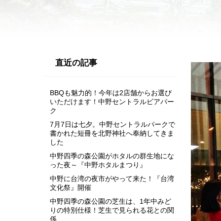
直近の記事
BBQも魅力的！今年は2店舗からお選び
いただけます！中野セントラルビアパー
ク
7月7日は七夕。中野セントラルパークで
書かれた短冊を北野神社へ奉納してきま
した
中野四季の森公園がホタルの群生地にな
った夜～『中野ホタルまつり』
中野に台湾の夜市がやって来た！『台湾
文化祭』開催
中野四季の森公園の芝生は、1年中みど
りの特別仕様！芝生で見られる花との関
係