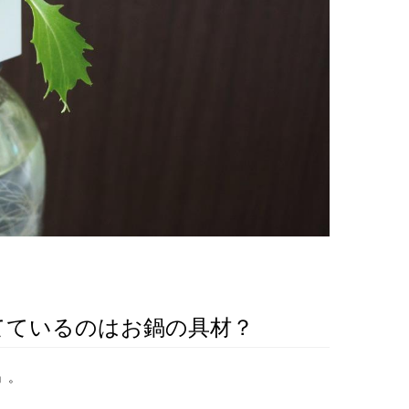
てているのはお鍋の具材？
』。
。