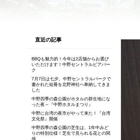
直近の記事
BBQも魅力的！今年は2店舗からお選び
いただけます！中野セントラルビアパー
ク
7月7日は七夕。中野セントラルパークで
書かれた短冊を北野神社へ奉納してきま
した
中野四季の森公園がホタルの群生地にな
った夜～『中野ホタルまつり』
中野に台湾の夜市がやって来た！『台湾
文化祭』開催
中野四季の森公園の芝生は、1年中みど
りの特別仕様！芝生で見られる花との関
係