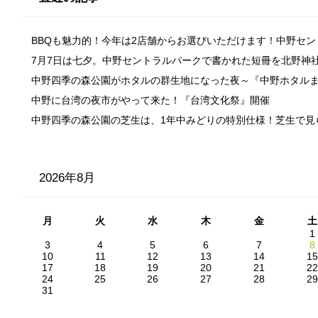
BBQも魅力的！今年は2店舗からお選びいただけます！中野セ
7月7日は七夕。中野セントラルパークで書かれた短冊を北野神
中野四季の森公園がホタルの群生地になった夜～『中野ホタル
中野に台湾の夜市がやって来た！『台湾文化祭』開催
中野四季の森公園の芝生は、1年中みどりの特別仕様！芝生で見
2026年8月
月
火
水
木
金
土
1
3
4
5
6
7
8
10
11
12
13
14
15
17
18
19
20
21
22
24
25
26
27
28
29
31