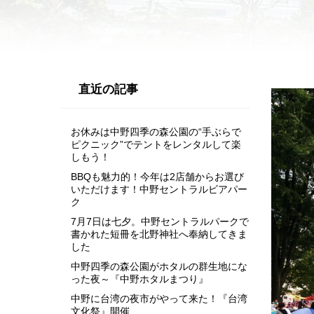
直近の記事
お休みは中野四季の森公園の“手ぶらで
ピクニック”でテントをレンタルして楽
しもう！
BBQも魅力的！今年は2店舗からお選び
いただけます！中野セントラルビアパー
ク
7月7日は七夕。中野セントラルパークで
書かれた短冊を北野神社へ奉納してきま
した
中野四季の森公園がホタルの群生地にな
った夜～『中野ホタルまつり』
中野に台湾の夜市がやって来た！『台湾
文化祭』開催