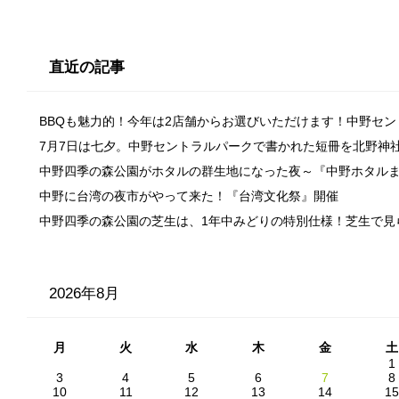
直近の記事
BBQも魅力的！今年は2店舗からお選びいただけます！中野セ
7月7日は七夕。中野セントラルパークで書かれた短冊を北野神
中野四季の森公園がホタルの群生地になった夜～『中野ホタル
中野に台湾の夜市がやって来た！『台湾文化祭』開催
中野四季の森公園の芝生は、1年中みどりの特別仕様！芝生で見
2026年8月
月
火
水
木
金
土
1
3
4
5
6
7
8
10
11
12
13
14
15