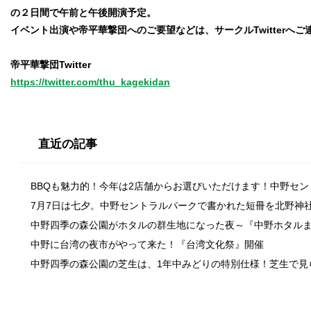
の２日間で午前と午後開演予定。
イベント出演や帝平華撃団へのご要望などは、サークルTwitterへご
帝平華撃団Twitter
https://twitter.com/thu_kagekidan
直近の記事
BBQも魅力的！今年は2店舗からお選びいただけます！中野セ
7月7日は七夕。中野セントラルパークで書かれた短冊を北野神
中野四季の森公園がホタルの群生地になった夜～『中野ホタル
中野に台湾の夜市がやって来た！『台湾文化祭』開催
中野四季の森公園の芝生は、1年中みどりの特別仕様！芝生で見