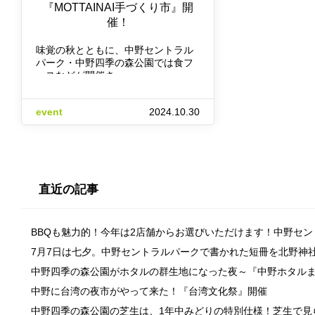
『MOTTAINAI手づくり市』開
催！
味覚の秋とともに、中野セントラル
パーク・中野四季の森公園では食フ
ェスなどが開催さ…
event
2024.10.30
直近の記事
BBQも魅力的！今年は2店舗からお選びいただけます！中野セ
7月7日は七夕。中野セントラルパークで書かれた短冊を北野神
中野四季の森公園がホタルの群生地になった夜～『中野ホタル
中野に台湾の夜市がやって来た！『台湾文化祭』開催
中野四季の森公園の芝生は、1年中みどりの特別仕様！芝生で見