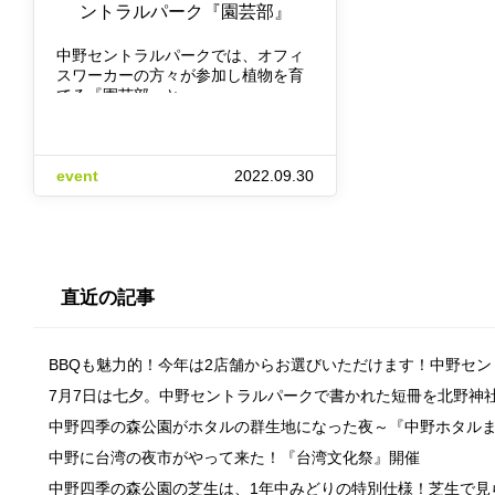
ントラルパーク『園芸部』
中野セントラルパークでは、オフィ
スワーカーの方々が参加し植物を育
てる『園芸部』と…
event
2022.09.30
直近の記事
BBQも魅力的！今年は2店舗からお選びいただけます！中野セ
7月7日は七夕。中野セントラルパークで書かれた短冊を北野神
中野四季の森公園がホタルの群生地になった夜～『中野ホタル
中野に台湾の夜市がやって来た！『台湾文化祭』開催
中野四季の森公園の芝生は、1年中みどりの特別仕様！芝生で見