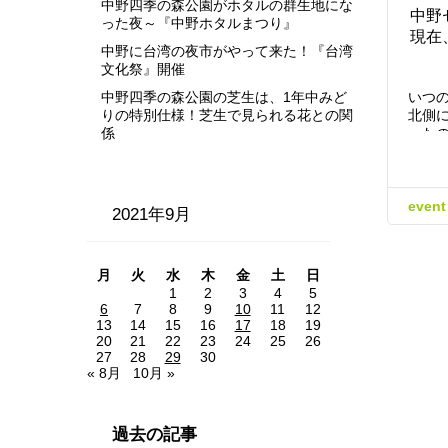
中野四季の森公園がホタルの群生地にな
中野
った夜～『中野ホタルまつり』
現在
中野に台湾の夜市がやって来た！『台湾
文化祭』開催
中野四季の森公園の芝生は、1年中みど
いつ
りの特別仕様！芝生で見られる花との関
北側
係
った
event
2021年9月
月
火
水
木
金
土
日
1
2
3
4
5
6
7
8
9
10
11
12
13
14
15
16
17
18
19
20
21
22
23
24
25
26
27
28
29
30
« 8月
10月 »
過去の記事