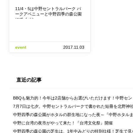
11/4・5は中野セントラルパーク パ
ークアベニューと中野四季の森公園
にてイベン…
event
2017.11.03
直近の記事
BBQも魅力的！今年は2店舗からお選びいただけます！中野セ
7月7日は七夕。中野セントラルパークで書かれた短冊を北野神
中野四季の森公園がホタルの群生地になった夜～『中野ホタル
中野に台湾の夜市がやって来た！『台湾文化祭』開催
中野四季の森公園の芝生は、1年中みどりの特別仕様！芝生で見