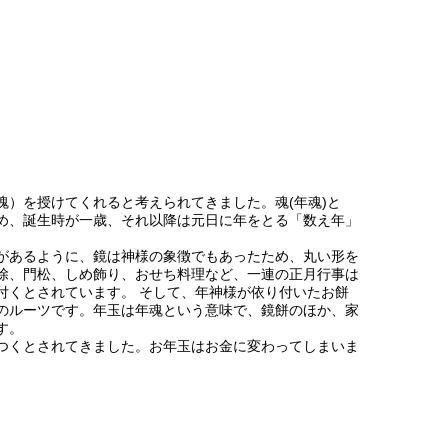
）を授けてくれると考えられてきました。魂(年魂)と
め、誕生時が一歳、それ以降は元日に年をとる「数え年」
があるように、鏡は神様の象徴でもあったため、丸い形を
除、門松、しめ飾り、おせち料理など、一連の正月行事は
付くとされています。 そして、年神様が依り付いたお餅
のルーツです。年玉は年魂という意味で、鏡餅のほか、家
す。
つくとされてきました。お年玉はお金に変わってしまいま