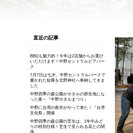
直近の記事
BBQも魅力的！今年は2店舗からお選び
いただけます！中野セントラルビアパー
ク
7月7日は七夕。中野セントラルパークで
書かれた短冊を北野神社へ奉納してきま
した
中野四季の森公園がホタルの群生地にな
った夜～『中野ホタルまつり』
中野に台湾の夜市がやって来た！『台湾
文化祭』開催
中野四季の森公園の芝生は、1年中みど
りの特別仕様！芝生で見られる花との関
係