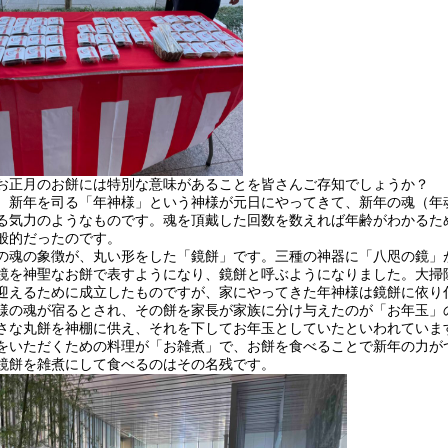
お正月のお餅には特別な意味があることを皆さんご存知でしょうか？
、新年を司る「年神様」という神様が元日にやってきて、新年の魂（年魂
る気力のようなものです。魂を頂戴した回数を数えれば年齢がわかるた
般的だったのです。
の魂の象徴が、丸い形をした「鏡餅」です。三種の神器に「八咫の鏡」
鏡を神聖なお餅で表すようになり、鏡餅と呼ぶようになりました。大掃
迎えるために成立したものですが、家にやってきた年神様は鏡餅に依り
様の魂が宿るとされ、その餅を家長が家族に分け与えたのが「お年玉」
さな丸餅を神棚に供え、それを下してお年玉としていたといわれていま
をいただくための料理が「お雑煮」で、お餅を食べることで新年の力が
鏡餅を雑煮にして食べるのはその名残です。